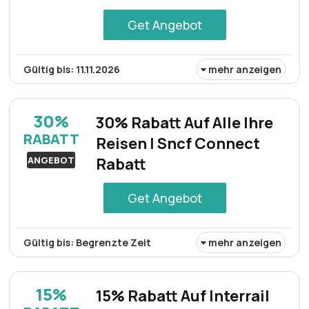
Get Angebot
Gültig bis: 11.11.2026
mehr anzeigen
Reisende können von Rabatten von bis zu 65% auf
ausgewählte Tickets profitieren, indem sie einen
30%
30% Rabatt Auf Alle Ihre
Gutschein auf sncf-connect.com einlösen.
RABATT
Reisen | Sncf Connect
ANGEBOT
Rabatt
Get Angebot
Gültig bis: Begrenzte Zeit
mehr anzeigen
Sncf Connect bietet 30% Rabatt auf alle Fahrten und
ermöglicht Reisenden so, Ziele in ganz Frankreich zu
15%
15% Rabatt Auf Interrail
reduzierten Preisen zu entdecken.