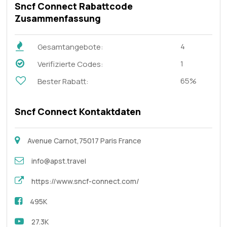
Sncf Connect Rabattcode
Zusammenfassung
4
Gesamtangebote:
1
Verifizierte Codes:
65%
Bester Rabatt:
Sncf Connect Kontaktdaten
Avenue Carnot,75017 Paris France
info@apst.travel
https://www.sncf-connect.com/
495K
27.3K