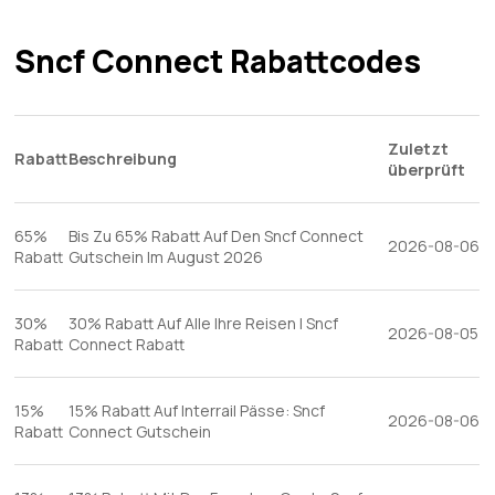
Rabatt auf die Freedom Card und profitieren so von
flexiblen und kostengünstigen Reisemöglichkeiten.
Sncf Connect Rabattcodes
Zuletzt
Rabatt
Beschreibung
überprüft
65%
Bis Zu 65% Rabatt Auf Den Sncf Connect
2026-08-06
Rabatt
Gutschein Im August 2026
30%
30% Rabatt Auf Alle Ihre Reisen | Sncf
2026-08-05
Rabatt
Connect Rabatt
15%
15% Rabatt Auf Interrail Pässe: Sncf
2026-08-06
Rabatt
Connect Gutschein