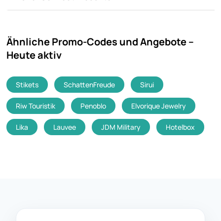
Ähnliche Promo-Codes und Angebote –
Heute aktiv
Stikets
SchattenFreude
Sirui
Riw Touristik
Penoblo
Elvorique Jewelry
Lika
Lauvee
JDM Military
Hotelbox